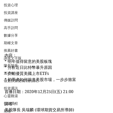
投資心理
投資講座
傳媒訪問
高手訪問
數據分享
期權文章
推薦好書
內容：
講座文字版
* 明年值得留意的美股板塊
隊長隨筆
* 分析近日比特幣暴升原因
送禮物
* 介紹優質美國上市ETFs
* 初學者如何前進美股市場，一步步致富
做更快樂更成功的自己
投資通訊
首播日期：2020年12月25日(五) 21:00
心靈雞湯
投資課程
講者：
美股隊長 吳瑞麟 (環球期貨交易所導師)
期權