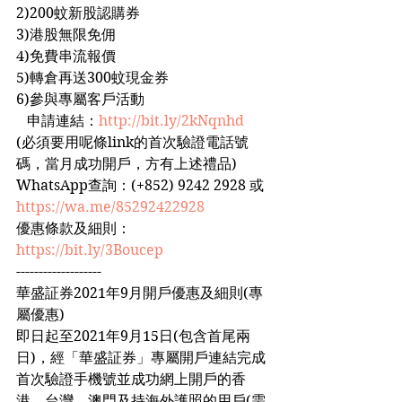
2)200蚊新股認購券
3)港股無限免佣
4)免費串流報價
5)轉倉再送300蚊現金券
6)參與專屬客戶活動
   申請連結：
http://bit.ly/2kNqnhd
(必須要用呢條link的首次驗證電話號
碼，當月成功開戶，方有上述禮品)
WhatsApp查詢：(+852) 9242 2928 或 
https://wa.me/85292422928
優惠條款及細則：
https://bit.ly/3Boucep
-------------------
華盛証券2021年9月開戶優惠及細則(專
屬優惠)
即日起至2021年9月15日(包含首尾兩
日)，經「華盛証券」專屬開戶連結完成
首次驗證手機號並成功網上開戶的香
港、台灣、澳門及持海外護照的用戶(需