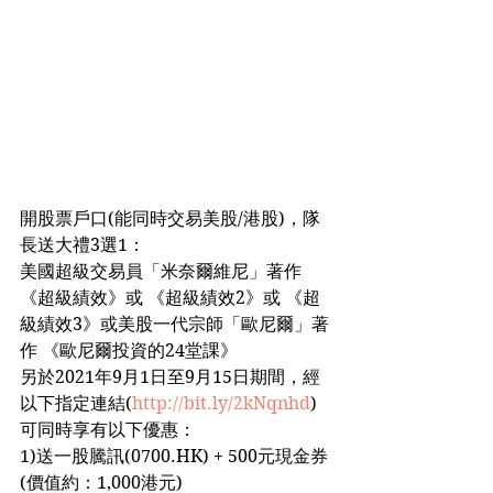
開股票戶口(能同時交易美股/港股)，隊
長送大禮3選1：
美國超級交易員「米奈爾維尼」著作 
《超級績效》或 《超級績效2》或 《超
級績效3》或美股一代宗師「歐尼爾」著
作 《歐尼爾投資的24堂課》
另於2021年9月1日至9月15日期間，經
以下指定連結(
http://bit.ly/2kNqnhd
)
可同時享有以下優惠：
1)送一股騰訊(0700.HK) + 500元現金券
(價值約：1,000港元)