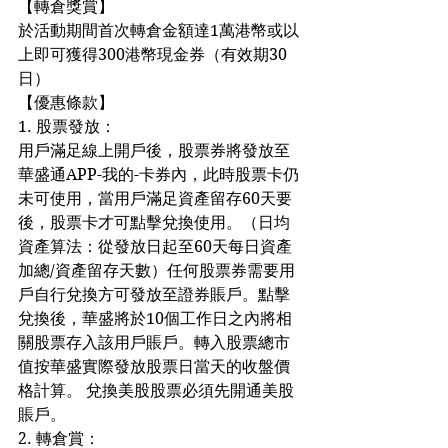
【轉倉獎賞】
於活動期間首次轉倉金額達1萬港幣或以
上即可獲得300港幣現金券（有效期30
日）
【優惠條款】
1. 股票發放：
用戶滿足線上開戶後，股票券將發放至
華盛通APP-我的-卡券內，此時股票卡仍
未可使用，當用戶滿足資產留存60天要
後，股票卡才可點擊兌換使用。（日均
資產算法：從發放日起至60天每日資產
加總/資產留存天數）任何股票券需要用
戶自行兌換方可發放至證券賬戶。點擊
兌換後，華盛將於10個工作日之內將相
關股票存入該用戶賬戶。轉入股票總市
值按華盛實際發放股票日當天的收盤價
格計算。 兌換美股股票必須先開通美股
賬戶。
2. 轉倉賞：