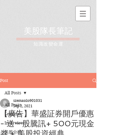
美股隊長筆記
​知識改變命運
Post
All Posts
szemanlo901031
All Posts
Sep 2, 2021
【廣告】華盛証券開戶優惠
Seminar
- 送一股騰訊+ 500元現金
Interview
券 + 美股投資經典
美股分析