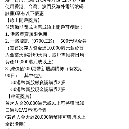
使用香港、台灣、澳門及海外電話號碼
註冊)享有以下優惠：
【線上開戶獎賞】
於活動期間成功完成線上開戶可獲贈：
1. 港股買賣無限免佣
2. 一股騰訊（0700.HK）+ 500元現金券
（需首次存入資金達10,000港元並於首
入金當天起計60天內，賬戶需維持日均
資產10,000港元或以上）
3. 總價值200港幣新股認購券（有效期
90日），其中包括：
    -50港幣新股融資認購券2張
    -50港幣新股現金認購券2張
 【串流獎賞】
首次入金20,000港元或以上可將獲贈30
日港股LV2串流行情
(若首入金大於20,000港幣即可獲贈以上
全部獎勵）