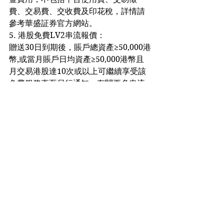
費、交易費、交收費及印花稅，詳情請
參考華盛証券官方網站。
5. 港股免費LV2串流報價：
贈送30日到期後，賬戶總資產≥50,000港
幣,或當月賬戶日均資產≥50,000港幣且
月交易港股達10次或以上可繼續享受該
免費服務直至另行通知。有關更多串流
報價的使用規則請參考：
https://bit.ly/3jPbIMf
6. 本優惠不構成任何證券、金融產品或
工具要約、招攬、建議、意見或任何保
證；本廣告由本公司提供，內容未經香
港證券及期貨事務監察委員會審閱。
7. 華盛証券保留法律規定範圍內更改此
條款及細則，更改或終止任何優惠的權
利，而毋須另行通知。若有任何爭議，
華盛証券保留最終決定權。
8. 如有任何疑問或咨詢，可於工作時間