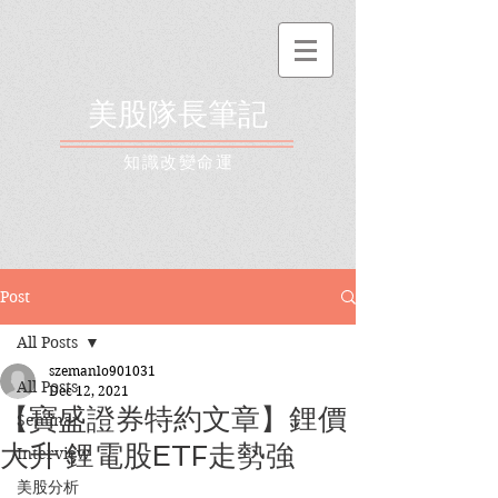
美股隊長筆記
​知識改變命運
Post
All Posts
szemanlo901031
All Posts
Dec 12, 2021
【寶盛證券特約文章】鋰價
Seminar
大升 鋰電股ETF走勢強
Interview
美股分析