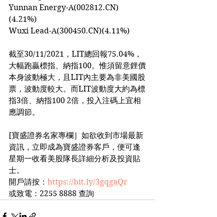
Yunnan Energy-A(002812.CN)
(4.21%)
Wuxi Lead-A(300450.CN)(4.11%)
截至30/11/2021，LIT總回報75.04%，
大幅跑贏標指、納指100。惟須留意鋰價
本身波動極大，且LIT內主要為非美國股
票，波動度較大。而LIT波動度大約為標
指3倍、納指100 2倍，投入注碼上宜相
應調節。
[寶盛證券名家專欄］如欲收到市場最新
資訊，立即成為寶盛證券客戶，便可逢
星期一收看美股隊長詳細分析及投資貼
士。
開戶請按：
https://bit.ly/3gqgaQr
或致電：2255 8888 查詢