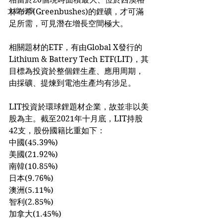
文章分享
林布希(Greenbushes)的鋰礦，才可滿
足所需，可見潛在增長空間極大。
相關題材的ETF，有由Global X發行的
Lithium & Battery Tech ETF(LIT)，其
目標為投資於整個鋰生產、應用周期，
由採礦、提煉到電池生產均有涉足。
LIT投資於環球鋰題材企業，故並非以美
股為主。截至2021年十月底，LIT持股
42支，股份國籍比重如下：
中國(45.39%)
美國(21.92%)
南韓(10.85%)
日本(9.76%)
澳洲(5.11%)
智利(2.85%)
加拿大(1.45%)