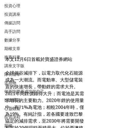
投資心理
投資講座
傳媒訪問
高手訪問
數據分享
期權文章
推薦好書
本文12月6日首載於寶盛證券網站
講座文字版
全球催谷減排下，以電力取代化石能源
隊長隨筆
成為一大潮流。而電動車、大型儲電裝
送禮物
置的快速增長，帶動鋰的需求大升。
做更快樂更成功的自己
2021年間鋰價錄得大升；而電池是其需
投資通訊
求增長的主要動力。2020年鋰的使用量
中，有71%為電池；相較2004年時，僅
心靈雞湯
為19%。有純計指，若各國要達致巴黎
投資課程
協定的減排需求，至2030年將需要開發
期權
相當於20個現時面積最大、位於西澳格