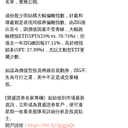
名單，應無公開。
成份股少而結構大幅偏離指數，好處和
壞處都是表現同樣將偏離指數。由ZIG推
出至今，因價值因素不受青睞，大幅跑
輸標指ETF(SPY)(25% vs. 70.75%)；但
過去一年ZIG總回報37.11%，高於標指
頗多(SPY: 27.99%)，尤以主動型ETF更
屬少數。
如認為價值型投資將續谷底翻身，ZIG不
失為可行之選，美中不足是成交量極
低。
[寶盛證券名家專欄］如欲收到市場最新
資訊，立即成為寶盛證券客戶，便可逢
星期一收看美股隊長詳細分析及投資貼
士。
開戶請按：
https://bit.ly/3gqgaQr