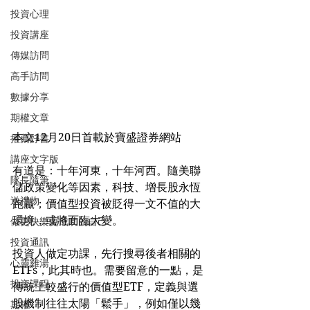
投資心理
投資講座
傳媒訪問
高手訪問
數據分享
期權文章
本文12月20日首載於寶盛證券網站
推薦好書
講座文字版
有道是：十年河東，十年河西。隨美聯
隊長隨筆
儲政策變化等因素，科技、增長股永恆
送禮物
跑贏；價值型投資被貶得一文不值的大
環境，或將面臨大變。
做更快樂更成功的自己
投資通訊
投資人做定功課，先行搜尋後者相關的
心靈雞湯
ETFs，此其時也。需要留意的一點，是
投資課程
傳統上較盛行的價值型ETF，定義與選
股機制往往太陽「鬆手」，例如僅以幾
期權