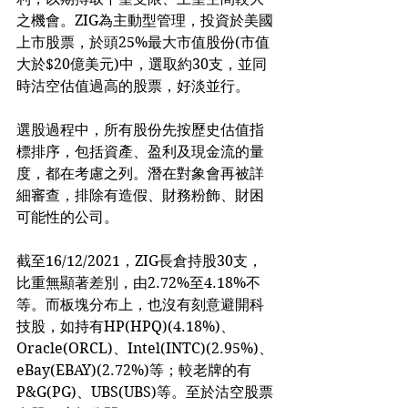
之機會。ZIG為主動型管理，投資於美國
上市股票，於頭25%最大市值股份(市值
大於$20億美元)中，選取約30支，並同
時沽空估值過高的股票，好淡並行。
選股過程中，所有股份先按歷史估值指
標排序，包括資產、盈利及現金流的量
度，都在考慮之列。潛在對象會再被詳
細審查，排除有造假、財務粉飾、財困
可能性的公司。
截至16/12/2021，ZIG長倉持股30支，
比重無顯著差別，由2.72%至4.18%不
等。而板塊分布上，也沒有刻意避開科
技股，如持有HP(HPQ)(4.18%)、
Oracle(ORCL)、Intel(INTC)(2.95%)、
eBay(EBAY)(2.72%)等；較老牌的有
P&G(PG)、UBS(UBS)等。至於沽空股票