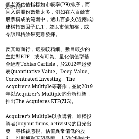
個老派估值指標如市帳率(PB)排序，而
文章分享
且入選股份數量太多，例如在六百餘支
股票構成的範圍中，選出百多支(近兩成)
建構指數因子ETF，並以市值加權，或
令該風格效果更難發揮。
反其道而行，選股較精細、數目較少的
主動型ETF，或有可為。量化價值型基
金經理Tobias Carlisle，於2012年起發
表Quantitative Value、Deep Value、
Concentrated Investing、The 
Acquirer’s Multiple等著作，並於2019
年以Acquirer’s Multiple的分析框架，
推出The Acquieres ETF(ZIG)。
Acquirer’s Multiple以收購者、維權投
資者(buyout firms, activists)的目光出
發，尋找被忽視、估值異常偏低的股
利，以期搏取下望受限、上望空間較大