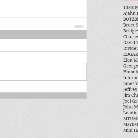
13F
3D
Ajahn
BOTZ
B
Breet 
Bridge
Charle
David 
Divide
EDGAR
Elon M
George
Homeb
Intera
Janet Y
Jeffre
Jim Ch
Joel Gr
John 
Leadin
MTUM
Market
Mini H