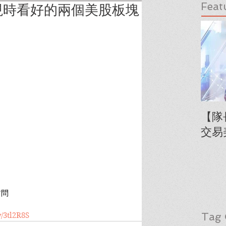
Feat
現時看好的兩個美股板塊
【隊
交易
訪問
Tag 
ly/3tl2R8S