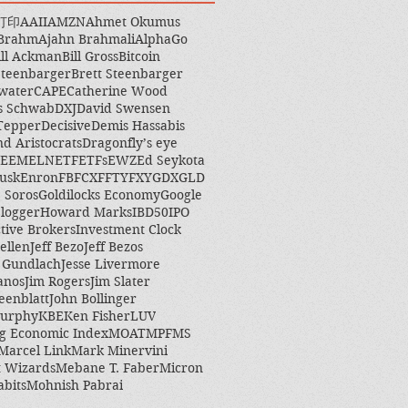
打印
AAII
AMZN
Ahmet Okumus
 Brahm
Ajahn Brahmali
AlphaGo
ill Ackman
Bill Gross
Bitcoin
Steenbarger
Brett Steenbarger
water
CAPE
Catherine Wood
s Schwab
DXJ
David Swensen
Tepper
Decisive
Demis Hassabis
nd Aristocrats
Dragonfly’s eye
EEM
ELN
ETF
ETFs
EWZ
Ed Seykota
usk
Enron
FB
FCX
FFTY
FXY
GDX
GLD
 Soros
Goldilocks Economy
Google
logger
Howard Marks
IBD50
IPO
ctive Brokers
Investment Clock
ellen
Jeff Bezo
Jeff Bezos
y Gundlach
Jesse Livermore
anos
Jim Rogers
Jim Slater
eenblatt
John Bollinger
Murphy
KBE
Ken Fisher
LUV
g Economic Index
MOAT
MPF
MS
Marcel Link
Mark Minervini
 Wizards
Mebane T. Faber
Micron
abits
Mohnish Pabrai