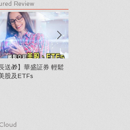
ured Review
長送🎁】華盛証券 輕鬆
下載《美股隊長手冊
美股及ETFs
「板塊輪動圖」(RRG
Cloud