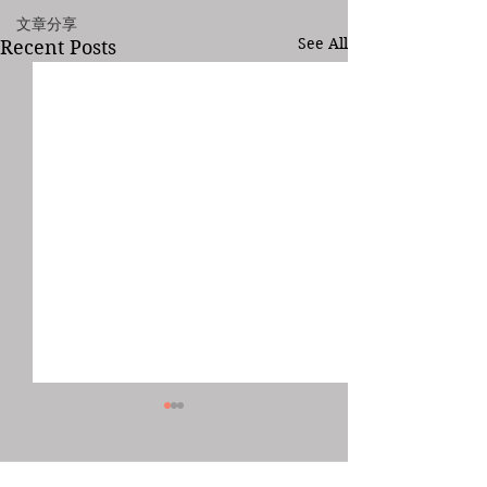
文章分享
See All
Recent Posts