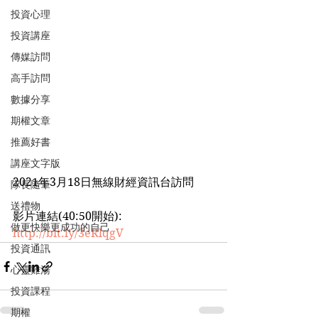
投資心理
投資講座
傳媒訪問
高手訪問
數據分享
期權文章
推薦好書
講座文字版
2021年3月18日無線財經資訊台訪問
隊長隨筆
送禮物
影片連結(40:50開始): 
做更快樂更成功的自己
http://bit.ly/3eRlqgV
投資通訊
心靈雞湯
投資課程
期權