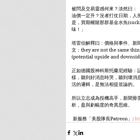
被問及交易靈感何來？淡然曰：
油價一定升？況者打仗日期，人
是，買期權賭那群基金水魚(suc
味！」
塔雷伯解釋曰：價格與事件、新
文：they are not the sam
(potential upside and dow
正如德國股神科斯托蘭尼經驗：
樣，聽到好消息時哭，聽到壞消息
活的邏輯，是無法相提並論的。
所以立志成為投機高手，新聞毋
析，盈與虧幅度的奇異思維。
 新服務「美股隊長Patreon」: 
ht