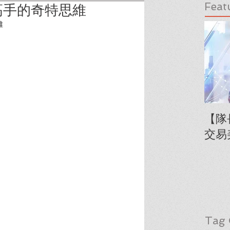
Feat
高手的奇特思維
維
【隊
交易
Tag 