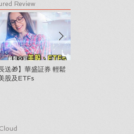
ured Review
長送🎁】華盛証券 輕鬆
下載《美股隊長手冊
美股及ETFs
「板塊輪動圖」(RRG
Cloud