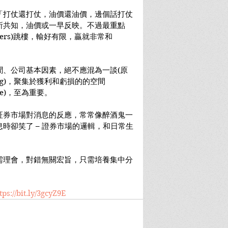
「打仗還打仗，油價還油價，邊個話打仗
所共知，油價或一早反映。不過最重點
kers)跳樓，輸好有限，贏就非常和
聞、公司基本因素，絕不應混為一談(原
e thing)，聚集於獲利和虧損的的空間
nside)，至為重要。
証券市場對消息的反應，常常像醉酒鬼一
時卻笑了 – 證券市場的邏輯，和日常生
需理會，對錯無關宏旨，只需培養集中分
tps://bit.ly/3gcyZ9E