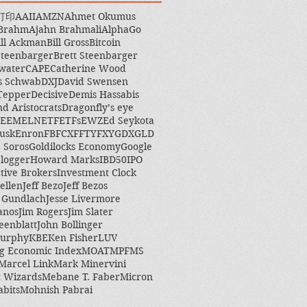
打印
AAII
AMZN
Ahmet Okumus
 Brahm
Ajahn Brahmali
AlphaGo
ill Ackman
Bill Gross
Bitcoin
Steenbarger
Brett Steenbarger
water
CAPE
Catherine Wood
s Schwab
DXJ
David Swensen
Tepper
Decisive
Demis Hassabis
nd Aristocrats
Dragonfly’s eye
EEM
ELN
ETF
ETFs
EWZ
Ed Seykota
usk
Enron
FB
FCX
FFTY
FXY
GDX
GLD
 Soros
Goldilocks Economy
Google
logger
Howard Marks
IBD50
IPO
ctive Brokers
Investment Clock
ellen
Jeff Bezo
Jeff Bezos
y Gundlach
Jesse Livermore
anos
Jim Rogers
Jim Slater
eenblatt
John Bollinger
Murphy
KBE
Ken Fisher
LUV
g Economic Index
MOAT
MPF
MS
Marcel Link
Mark Minervini
 Wizards
Mebane T. Faber
Micron
abits
Mohnish Pabrai