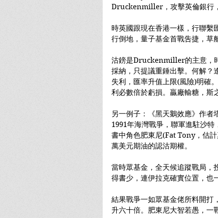
Druckenmiller，攻擊英倫
時英國跟現在香港一樣，行聯繫
行倒地，量子基金首戰吿捷，草
沽鎊是Druckenmiller的
採納，只提議重錘出擊。何解？
失利，匯率升值上限(風險)明確
利必數倍於虧損。贏廠輸糖，斯
另一例子：《黑天鵝效應》作者
1991年海灣戰爭，聯軍進駐沙
書中角色肥東尼(Fat Tony，
萬美元期油的認沽期權。
當時眾基金，全天候追蹤戰局，
得書少，連伊拉克確實位置，也
結果戰爭一如眾基金佬所料開打
升六十倍。肥東尼大智若愚，一戰