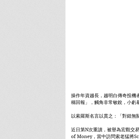
操作年資越長，越明白傳奇投機
稱回報」，觸角非常敏銳，小虧
以索羅斯名言以貫之：「對錯無
近日第N次重讀，被譽為宏觀交易版《金
of Money，當中訪問索老猛將Scot