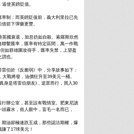
銀行，逼使英鎊貶值。
匯率制；而英鎊貶值前，義大利里拉已先
船借箭下彈藥更豐。
主意，時英國衰退，加息彷如自殺。索羅斯欣然
逢聯繫匯率，匯率有特定區間，萬一作戰
。但如群雄圍攻得手，匯率失禁，上望盈
之謂也。
塔雷伯於《反脆弱》中，分享故事如下：
特，大戰將發，油價狂升至39美元一桶。
估計真身是塔雷伯朋友)，逆眾而行，買入30
投行辦公室，甚至設有戰情室。肥東尼讀
一頭霧水，俗人眼中，盲毛一名而已，
，期油卻極速跌五成，那些認沽期權，爆
賺了17球美元！