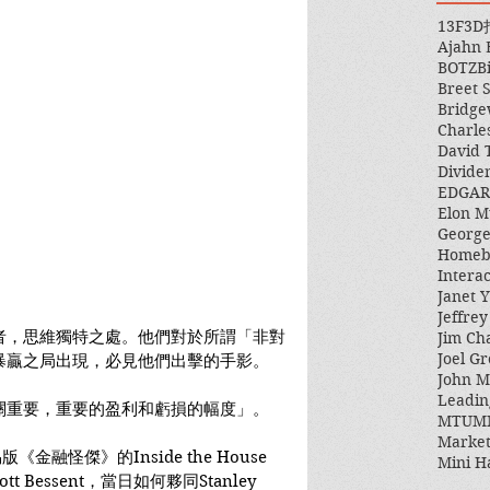
13F
3D
Ajahn
BOTZ
B
Breet 
Bridge
Charle
David 
Divide
EDGAR
Elon M
George
Homeb
Intera
Janet Y
Jeffre
者，思維獨特之處。他們對於所謂「非對
Jim Ch
Joel Gr
暴贏之局出現，必見他們出擊的手影。
John 
Leadin
關重要，重要的盈利和虧損的幅度」。
MTUM
Market
融怪傑》的Inside the House 
Mini H
t Bessent，當日如何夥同Stanley 